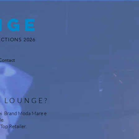
NGE
CTIONS 2026
Contact
E LOUNGE?
 dei Brand Moda Mare e
e.
Top Retailer.