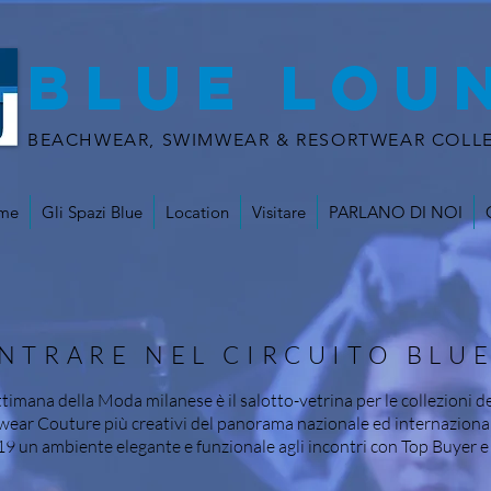
BLUE LOU
BEACHWEAR, SWIMWEAR & RESORTWEAR COLLE
me
Gli Spazi Blue
Location
Visitare
PARLANO DI NOI
NTRARE NEL CIRCUITO BLU
timana della Moda milanese è il salotto-vetrina per le collezioni
ear Couture più creativi del panorama nazionale ed internazional
19 un ambiente elegante e funzionale agli incontri con Top Buyer e 