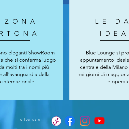
 ZONA
LE D
RTONA
IDEA
sono eleganti ShowRoom
Blue Lounge si p
na che si conferma luogo
appuntamento ideale
da molti tra i nomi più
centrale della Milan
e all’avanguardia della
nei giorni di maggior a
internazionale.
e operato
follow us on