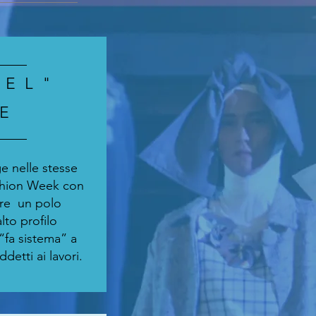
BEL"
E
e nelle stesse
shion Week con
eare un polo
alto profilo
“fa sistema” a
ddetti ai lavori.