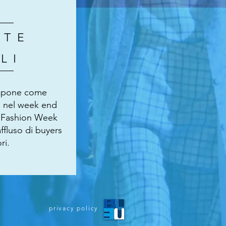
ATE
LI
ropone come
 nel week end
o Fashion Week
ffluso di buyers
ri.
privacy policy