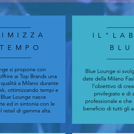
TIMIZZA
IL"LA
 TEMPO
BLU
nge si propone con
Blue Lounge si svolg
 offrire ai Top Brands una
date della Milano Fa
 qualità a Milano durante
l'obiettivo di cr
ek, ottimizzando tempi e
privilegiato e di 
. Blue Lounge nasce
professionale e che 
e ed in sintonia con le
beneficio di tutti gli a
l retail di gamma alta.