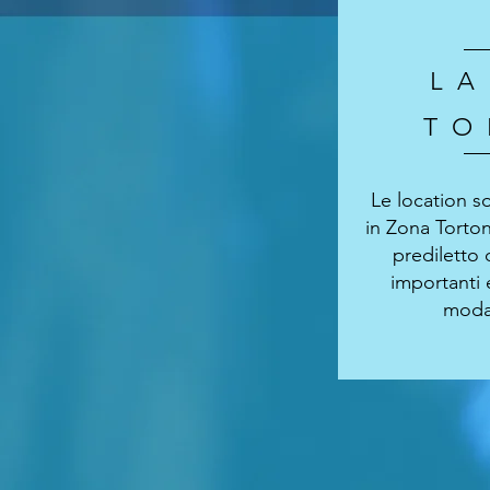
LA
TO
Le location 
in Zona Torto
prediletto 
importanti 
moda 