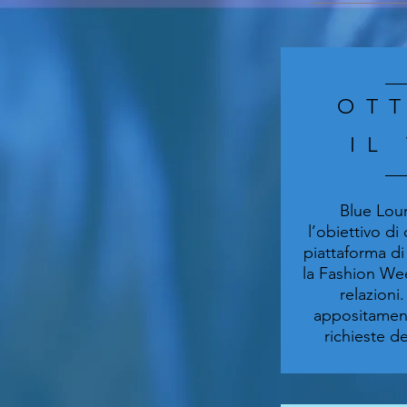
OT
IL
Blue Lou
l’obiettivo di
piattaforma di
la Fashion We
relazioni
appositament
richieste de